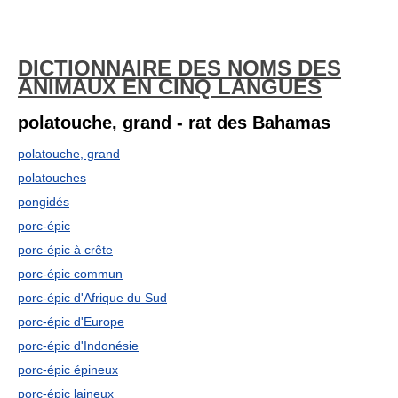
DICTIONNAIRE DES NOMS DES
ANIMAUX EN CINQ LANGUES
polatouche, grand - rat des Bahamas
polatouche, grand
polatouches
pongidés
porc-épic
porc-épic à crête
porc-épic commun
porc-épic d'Afrique du Sud
porc-épic d'Europe
porc-épic d'Indonésie
porc-épic épineux
porc-épic laineux