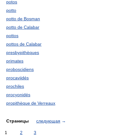
potos
potto
potto de Bosman
potto de Calabar
pottos
pottos de Calabar
presbypithèques
primates
proboscidiens
procaviidés
prochiles
procyonidés
propithèque de Verreaux
Страницы
следующая
→
1
2
3