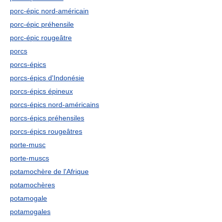
porc-épic nord-américain
porc-épic préhensile
porc-épic rougeâtre
porcs
porcs-épics
porcs-épics d'Indonésie
porcs-épics épineux
porcs-épics nord-américains
porcs-épics préhensiles
porcs-épics rougeâtres
porte-musc
porte-muscs
potamochère de l'Afrique
potamochères
potamogale
potamogales