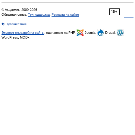
© Академик, 2000-2026
18+
Обратная связь:
Техподдержка
,
Реклама на сайте
👣 Путешествия
Экспорт словарей на сайты
, сделанные на PHP,
Joomla,
Drupal,
WordPress, MODx.